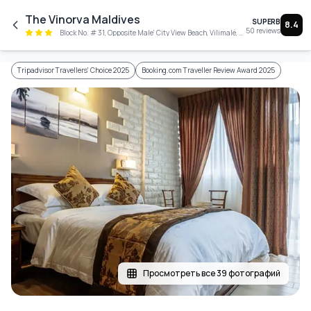
Skip to main content
The Vinorva Maldives
SUPERB
8.4
50
reviews
Block No. # 31, Opposite Male' City View Beach, Vilimalé, Kaafu Atoll, 21022
Tripadvisor Travellers' Choice 2025
Booking.com Traveller Review Award 2025
Просмотреть все 39 фотографий