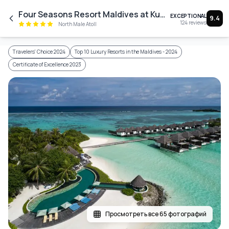
Skip to main content
Four Seasons Resort Maldives at Kuda Huraa
EXCEPTIONAL
9.4
124
reviews
North Male Atoll
Travelers' Choice 2024
Top 10 Luxury Resorts in the Maldives - 2024
Certificate of Excellence 2023
Просмотреть все 65 фотографий