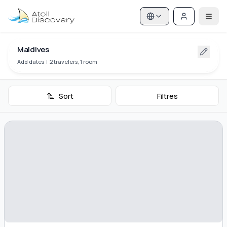
Maldives
Add dates
|
2 travelers, 1 room
Sort
Filtres