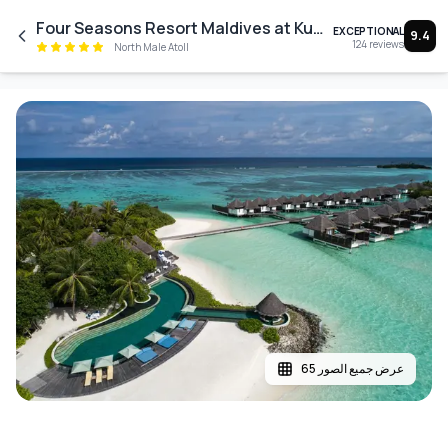
Skip to main content
Four Seasons Resort Maldives at Kuda Huraa
EXCEPTIONAL
9.4
124
reviews
North Male Atoll
عرض جميع الصور 65