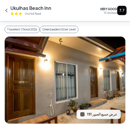
Skip to main content
Ukulhas Beach Inn
VERY GOOD
7.7
15
reviews
Orchid Road
Travelers' Choice 2024
GreenLeaders Silver Level
عرض جميع الصور 191